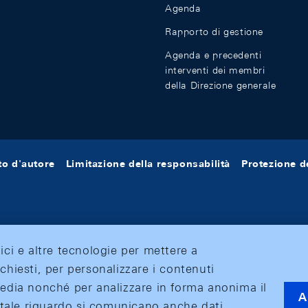
Agenda
Rapporto di gestione
Agenda e precedenti
interventi dei membri
della Direzione generale
tto d'autore
Limitazione della responsabilità
Protezione de
tici e altre tecnologie per mettere a
ichiesti, per personalizzare i contenuti
 media nonché per analizzare in forma anonima il
A
 A tale riguardo si comunicano anche dati