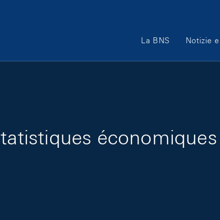
Main Navigation
La BNS
Notizie e
 statistiques économique