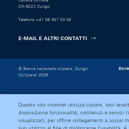
Casella postale
CH-8022 Zurigo
Telefono +41 58 631 00 00
E-MAIL E ALTRI CONTATTI
Diri
© Banca nazionale svizzera, Zurigo
(Svizzera) 2026
Questo sito Internet utilizza cookie, tool anali
disposizione funzionalità, contenuti e servizi r
visualizzati, per offrire collegamenti a social
suo utilizzo al fine di migliorarne l'usabilità.