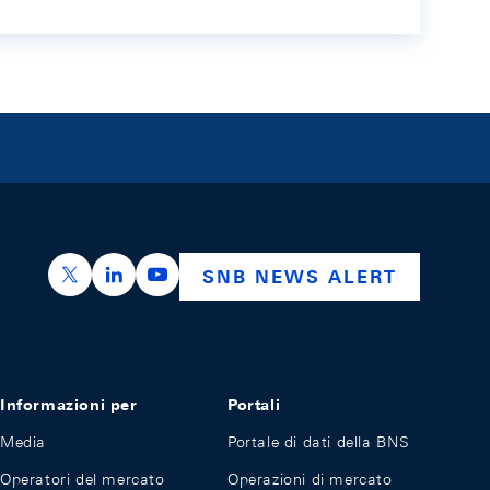
https://x.com/snb_bns
https://ch.linkedin.com/company/swiss-nation
https://www.youtube.com/@swissnation
SNB NEWS ALERT
Informazioni per
Portali
Media
Portale di dati della BNS
Operatori del mercato
Operazioni di mercato