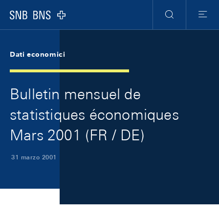
Skip Links Navigation
Header
Meta Navigation
Logo
Ricerca
Menu
Dati economici
Bulletin mensuel de
statistiques économiques
Mars 2001 (FR / DE)
31 marzo 2001