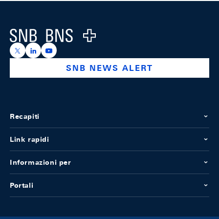
Footer
Logo
https://x.com/snb_bns
https://ch.linkedin.com/company/swiss-national-ba
https://www.youtube.com/@swissnationalbank
SNB NEWS ALERT
Recapiti
Link rapidi
Informazioni per
Portali