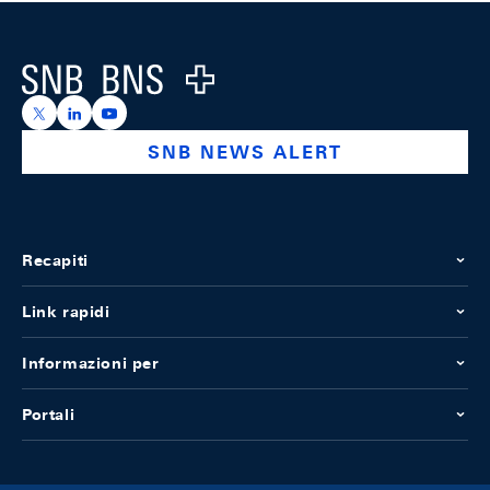
Footer
Logo
https://x.com/snb_bns
https://ch.linkedin.com/company/swiss-national-ba
https://www.youtube.com/@swissnationalbank
SNB NEWS ALERT
Recapiti
Link rapidi
Informazioni per
Portali