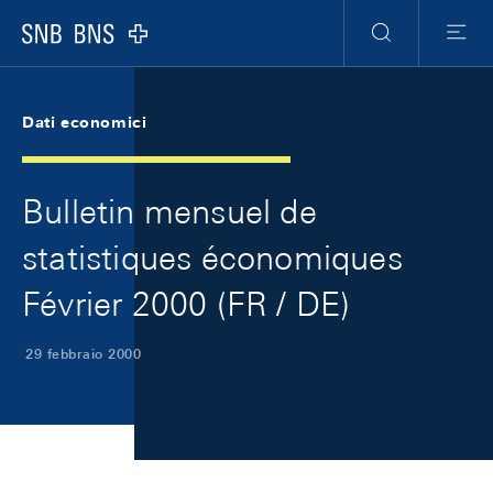
Skip Links Navigation
Header
Meta Navigation
Logo
Ricerca
Menu
Dati economici
Bulletin mensuel de
statistiques économiques
Février 2000 (FR / DE)
29 febbraio 2000