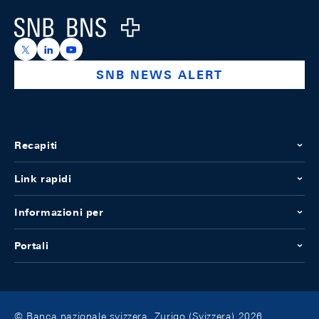
Logo
https://x.com/snb_bns
https://ch.linkedin.com/company/swiss-national-ba
https://www.youtube.com/@swissnationalbank
SNB NEWS ALERT
Recapiti
Link rapidi
Informazioni per
Portali
© Banca nazionale svizzera, Zurigo (Svizzera) 2026