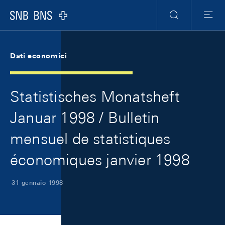
Skip Links Navigation
Header
Meta Navigation
Logo
Ricerca
Menu
Dati economici
Statistisches Monatsheft
Januar 1998 / Bulletin
mensuel de statistiques
économiques janvier 1998
31 gennaio 1998