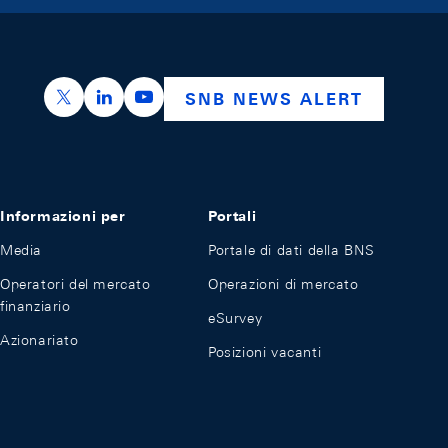
https://x.com/snb_bns
https://ch.linkedin.com/company/swiss-nation
https://www.youtube.com/@swissnation
SNB NEWS ALERT
Informazioni per
Portali
Media
Portale di dati della BNS
Operatori del mercato
Operazioni di mercato
finanziario
eSurvey
Azionariato
Posizioni vacanti