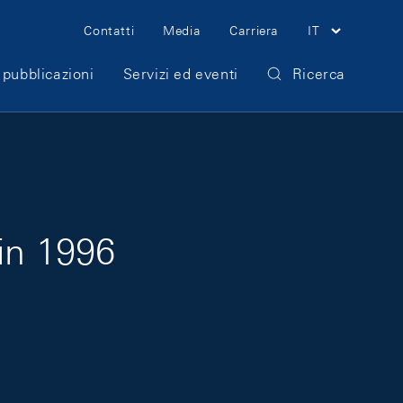
Meta Navigation
Contatti
Media
Carriera
IT
 pubblicazioni
Servizi ed eventi
Ricerca
in 1996