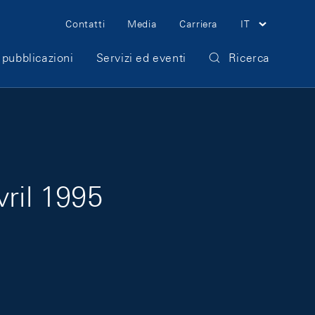
Meta Navigation
Contatti
Media
Carriera
IT
 pubblicazioni
Servizi ed eventi
Ricerca
vril 1995