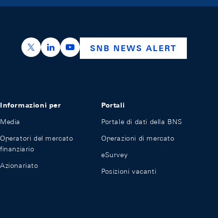
https://x.com/snb_bns
https://ch.linkedin.com/company/swiss-nation
https://www.youtube.com/@swissnation
SNB NEWS ALERT
Informazioni per
Portali
Media
Portale di dati della BNS
Operatori del mercato
Operazioni di mercato
finanziario
eSurvey
Azionariato
Posizioni vacanti