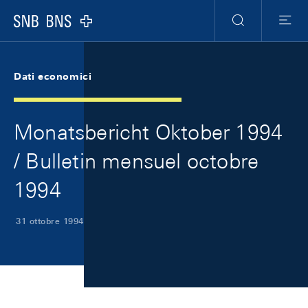
Skip Links Navigation
Header
Meta Navigation
Logo
Ricerca
Menu
Dati economici
Monatsbericht Oktober 1994
/ Bulletin mensuel octobre
1994
31 ottobre 1994