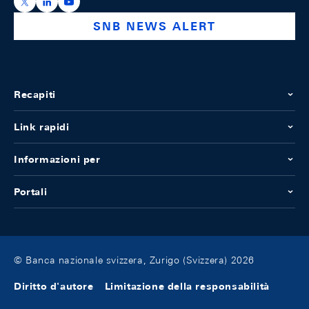
https://x.com/snb_bns
https://ch.linkedin.com/company/swiss-national-ba
https://www.youtube.com/@swissnationalbank
SNB NEWS ALERT
Recapiti
Link rapidi
Informazioni per
Portali
© Banca nazionale svizzera, Zurigo (Svizzera) 2026
Diritto d'autore
Limitazione della responsabilità