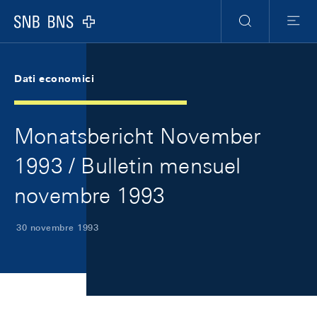
Skip Links Navigation
Header
Meta Navigation
Logo
Ricerca
Menu
Dati economici
Monatsbericht November
1993 / Bulletin mensuel
novembre 1993
30 novembre 1993