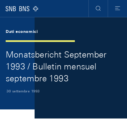
Skip Links Navigation
Header
Meta Navigation
Logo
Ricerca
Menu
Dati economici
Monatsbericht September
1993 / Bulletin mensuel
septembre 1993
30 settembre 1993