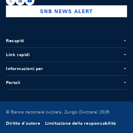
https://x.com/snb_bns
https://ch.linkedin.com/company/swiss-national-ba
https://www.youtube.com/@swissnationalbank
SNB NEWS ALERT
Recapiti
Link rapidi
Informazioni per
Portali
© Banca nazionale svizzera, Zurigo (Svizzera) 2026
Diritto d'autore
Limitazione della responsabilità