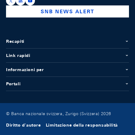
https://x.com/snb_bns
https://ch.linkedin.com/company/swiss-national-ba
https://www.youtube.com/@swissnationalbank
SNB NEWS ALERT
Recapiti
Link rapidi
Informazioni per
Portali
© Banca nazionale svizzera, Zurigo (Svizzera) 2026
Diritto d'autore
Limitazione della responsabilità