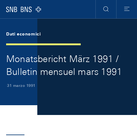
Skip Links Navigation
Header
Meta Navigation
Logo
Ricerca
Menu
Dati economici
Monatsbericht März 1991 /
Bulletin mensuel mars 1991
31 marzo 1991