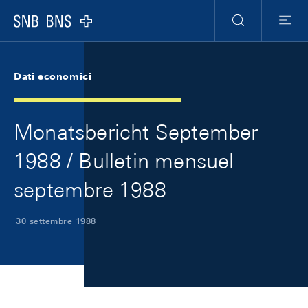
Skip Links Navigation
Header
Meta Navigation
Logo
Ricerca
Menu
Dati economici
Monatsbericht September
1988 / Bulletin mensuel
septembre 1988
30 settembre 1988