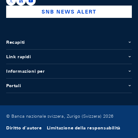
https://x.com/snb_bns
https://ch.linkedin.com/company/swiss-national-ba
https://www.youtube.com/@swissnationalbank
SNB NEWS ALERT
Recapiti
Link rapidi
Informazioni per
Portali
© Banca nazionale svizzera, Zurigo (Svizzera) 2026
Diritto d'autore
Limitazione della responsabilità