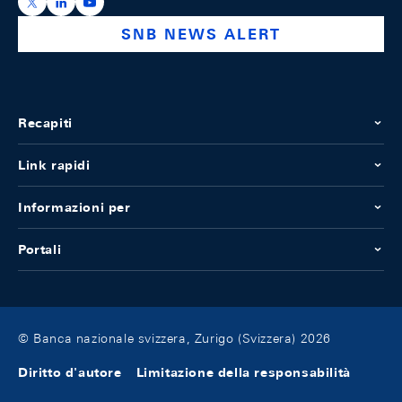
https://x.com/snb_bns
https://ch.linkedin.com/company/swiss-national-ba
https://www.youtube.com/@swissnationalbank
SNB NEWS ALERT
Recapiti
Link rapidi
Informazioni per
Portali
© Banca nazionale svizzera, Zurigo (Svizzera) 2026
Diritto d'autore
Limitazione della responsabilità