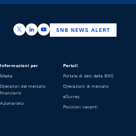
https://x.com/snb_bns
https://ch.linkedin.com/company/swiss-nation
https://www.youtube.com/@swissnation
SNB NEWS ALERT
Informazioni per
Portali
Media
Portale di dati della BNS
Operatori del mercato
Operazioni di mercato
finanziario
eSurvey
Azionariato
Posizioni vacanti