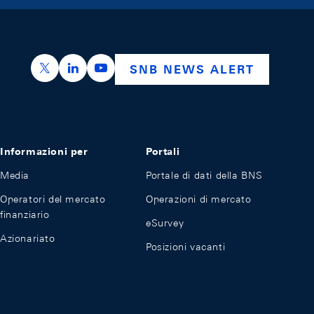
https://x.com/snb_bns
https://ch.linkedin.com/company/swiss-nation
https://www.youtube.com/@swissnation
SNB NEWS ALERT
Informazioni per
Portali
Media
Portale di dati della BNS
Operatori del mercato
Operazioni di mercato
finanziario
eSurvey
Azionariato
Posizioni vacanti