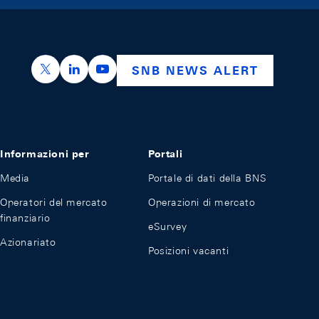
https://x.com/snb_bns
https://ch.linkedin.com/company/swiss-nation
https://www.youtube.com/@swissnation
SNB NEWS ALERT
Informazioni per
Portali
Media
Portale di dati della BNS
Operatori del mercato
Operazioni di mercato
finanziario
eSurvey
Azionariato
Posizioni vacanti