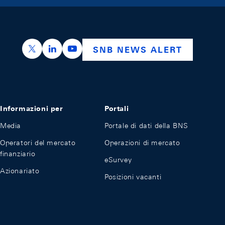
https://x.com/snb_bns
https://ch.linkedin.com/company/swiss-nation
https://www.youtube.com/@swissnation
SNB NEWS ALERT
Informazioni per
Portali
Media
Portale di dati della BNS
Operatori del mercato
Operazioni di mercato
finanziario
eSurvey
Azionariato
Posizioni vacanti