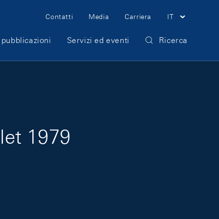
Meta Navigation
Contatti
Media
Carriera
IT
 pubblicazioni
Servizi ed eventi
Ricerca
llet 1979