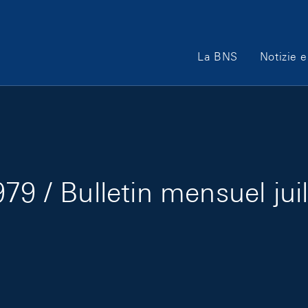
Main Navigation
La BNS
Notizie e
79 / Bulletin mensuel jui