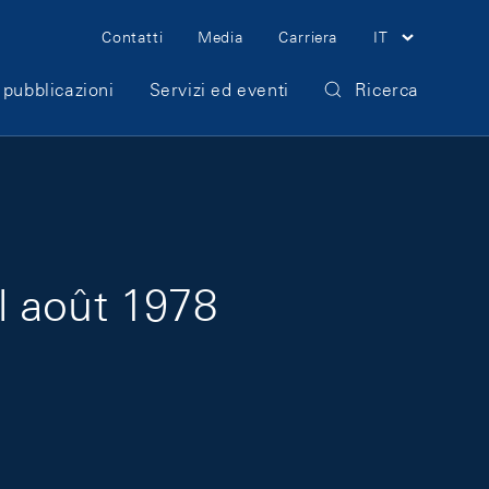
Meta Navigation
Contatti
Media
Carriera
IT
 pubblicazioni
Servizi ed eventi
Ricerca
l août 1978