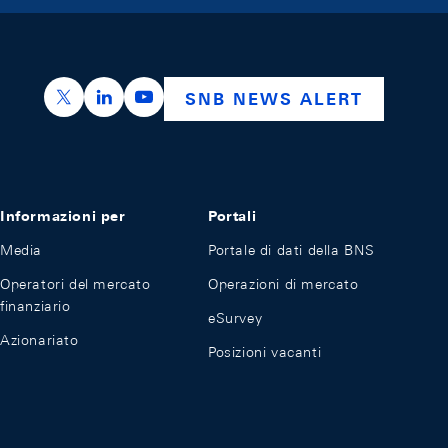
https://x.com/snb_bns
https://ch.linkedin.com/company/swiss-nation
https://www.youtube.com/@swissnation
SNB NEWS ALERT
Informazioni per
Portali
Media
Portale di dati della BNS
Operatori del mercato
Operazioni di mercato
finanziario
eSurvey
Azionariato
Posizioni vacanti