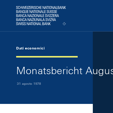
Skip Links Navigation
Header
Logo
Dati economici
Monatsbericht August
31 agosto 1978