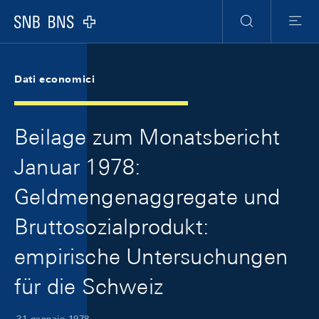
Skip Links Navigation
Header
Meta Navigation
Logo
Ricerca
Menu
Dati economici
Beilage zum Monatsbericht
Januar 1978:
Geldmengenaggregate und
Bruttosozialprodukt:
empirische Untersuchungen
für die Schweiz
31 gennaio 1978