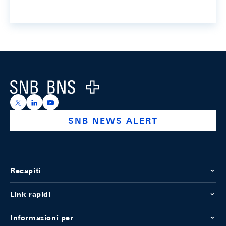
Footer
Logo
https://x.com/snb_bns
https://ch.linkedin.com/company/swiss-national-ba
https://www.youtube.com/@swissnationalbank
SNB NEWS ALERT
Recapiti
Link rapidi
Informazioni per