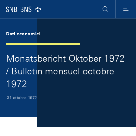
Skip Links Navigation
Header
Meta Navigation
Logo
Ricerca
Menu
Dati economici
Monatsbericht Oktober 1972
/ Bulletin mensuel octobre
1972
31 ottobre 1972