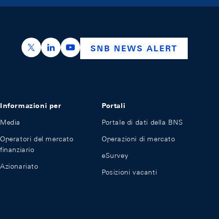
https://x.com/snb_bns
https://ch.linkedin.com/company/swiss-nation
https://www.youtube.com/@swissnation
SNB NEWS ALERT
Informazioni per
Portali
Media
Portale di dati della BNS
Operatori del mercato
Operazioni di mercato
finanziario
eSurvey
Azionariato
Posizioni vacanti