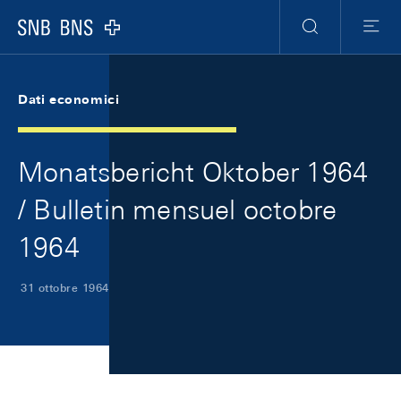
Skip Links Navigation
Header
Meta Navigation
Logo
Ricerca
Menu
Dati economici
Monatsbericht Oktober 1964
/ Bulletin mensuel octobre
1964
31 ottobre 1964