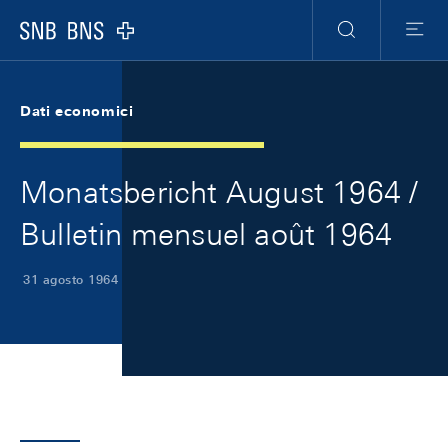
Skip Links Navigation
Header
Meta Navigation
Logo
Ricerca
Menu
Dati economici
Monatsbericht August 1964 /
Bulletin mensuel août 1964
31 agosto 1964