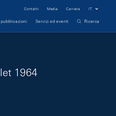
Meta Navigation
Contatti
Media
Carriera
IT
 pubblicazioni
Servizi ed eventi
Ricerca
llet 1964