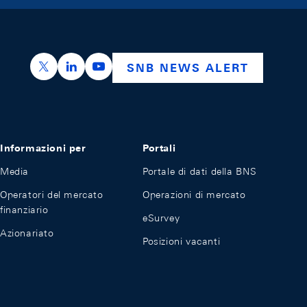
https://x.com/snb_bns
https://ch.linkedin.com/company/swiss-nation
https://www.youtube.com/@swissnation
SNB NEWS ALERT
Informazioni per
Portali
Media
Portale di dati della BNS
Operatori del mercato
Operazioni di mercato
finanziario
eSurvey
Azionariato
Posizioni vacanti