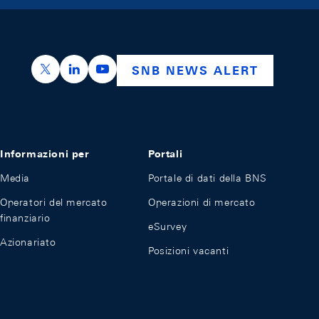
https://x.com/snb_bns
https://ch.linkedin.com/company/swiss-nation
https://www.youtube.com/@swissnation
SNB NEWS ALERT
Informazioni per
Portali
Media
Portale di dati della BNS
Operatori del mercato
Operazioni di mercato
finanziario
eSurvey
Azionariato
Posizioni vacanti