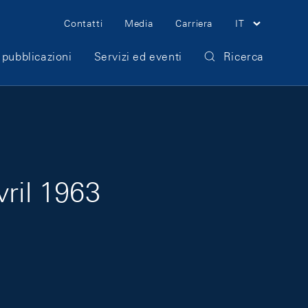
Meta Navigation
Contatti
Media
Carriera
IT
 pubblicazioni
Servizi ed eventi
Ricerca
vril 1963