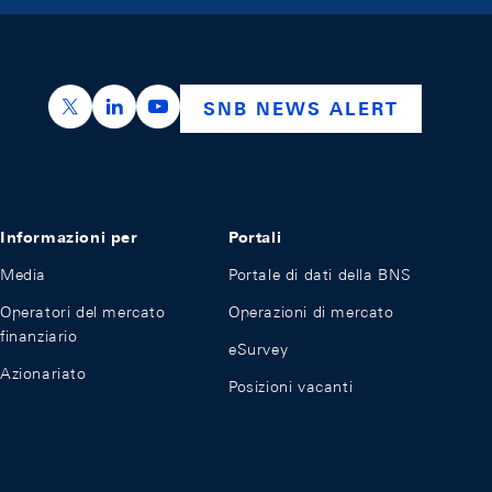
https://x.com/snb_bns
https://ch.linkedin.com/company/swiss-nation
https://www.youtube.com/@swissnation
SNB NEWS ALERT
Informazioni per
Portali
Media
Portale di dati della BNS
Operatori del mercato
Operazioni di mercato
finanziario
eSurvey
Azionariato
Posizioni vacanti