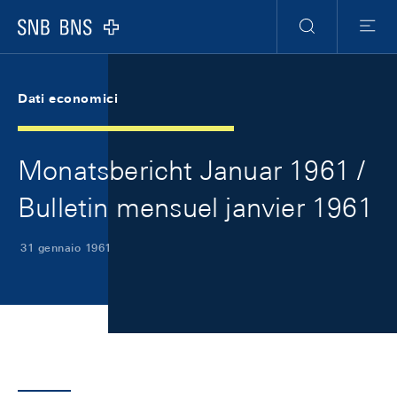
Skip Links Navigation
Header
Meta Navigation
Logo
Ricerca
Menu
Dati economici
Monatsbericht Januar 1961 /
Bulletin mensuel janvier 1961
31 gennaio 1961