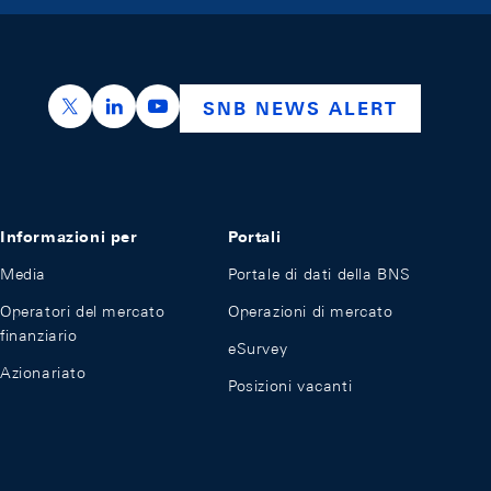
https://x.com/snb_bns
https://ch.linkedin.com/company/swiss-nation
https://www.youtube.com/@swissnation
SNB NEWS ALERT
Informazioni per
Portali
Media
Portale di dati della BNS
Operatori del mercato
Operazioni di mercato
finanziario
eSurvey
Azionariato
Posizioni vacanti