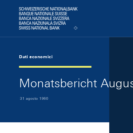
Skip Links Navigation
Header
Logo
Dati economici
Monatsbericht August
31 agosto 1960