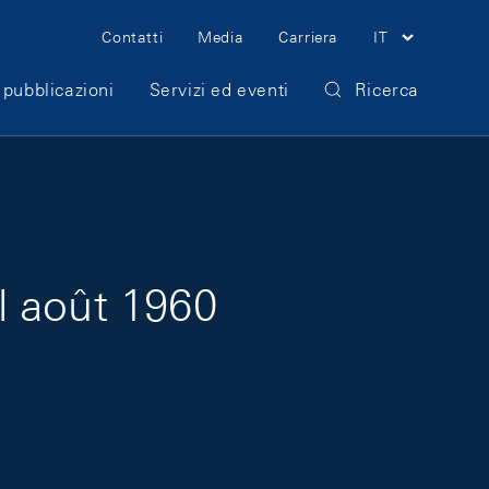
Meta Navigation
Contatti
Media
Carriera
IT
 pubblicazioni
Servizi ed eventi
Ricerca
l août 1960