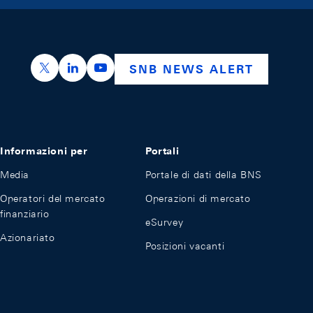
https://x.com/snb_bns
https://ch.linkedin.com/company/swiss-nation
https://www.youtube.com/@swissnation
SNB NEWS ALERT
Informazioni per
Portali
Media
Portale di dati della BNS
Operatori del mercato
Operazioni di mercato
finanziario
eSurvey
Azionariato
Posizioni vacanti