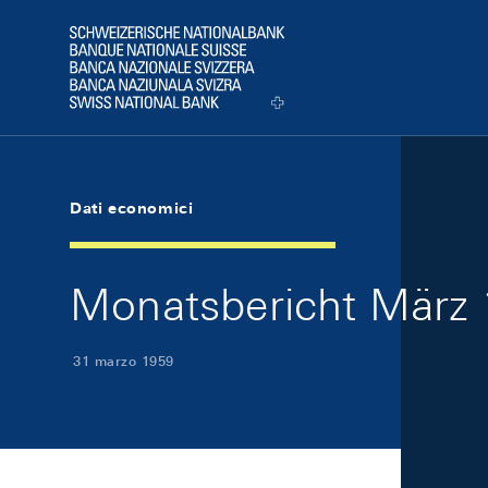
Skip Links Navigation
Header
Logo
Dati economici
Monatsbericht März 
31 marzo 1959