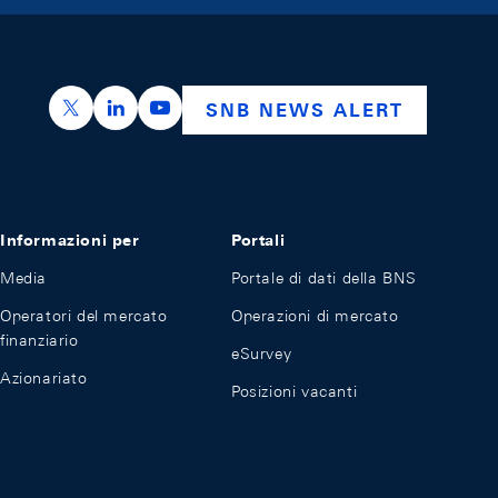
https://x.com/snb_bns
https://ch.linkedin.com/company/swiss-nation
https://www.youtube.com/@swissnation
SNB NEWS ALERT
Informazioni per
Portali
Media
Portale di dati della BNS
Operatori del mercato
Operazioni di mercato
finanziario
eSurvey
Azionariato
Posizioni vacanti