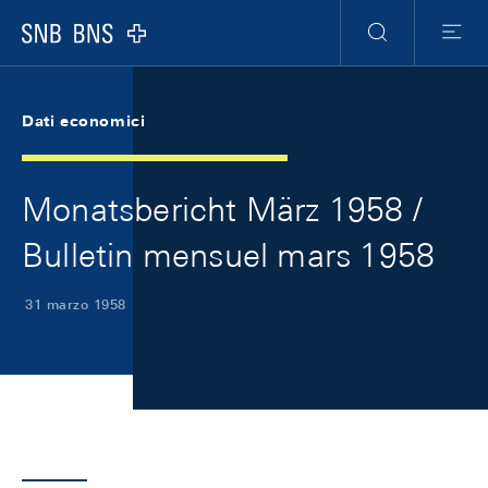
Skip Links Navigation
Header
Meta Navigation
Logo
Ricerca
Menu
Dati economici
Monatsbericht März 1958 /
Bulletin mensuel mars 1958
31 marzo 1958