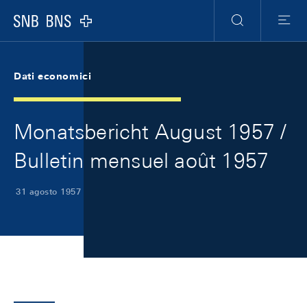
Skip Links Navigation
Header
Meta Navigation
Logo
Ricerca
Menu
Dati economici
Monatsbericht August 1957 /
Bulletin mensuel août 1957
31 agosto 1957