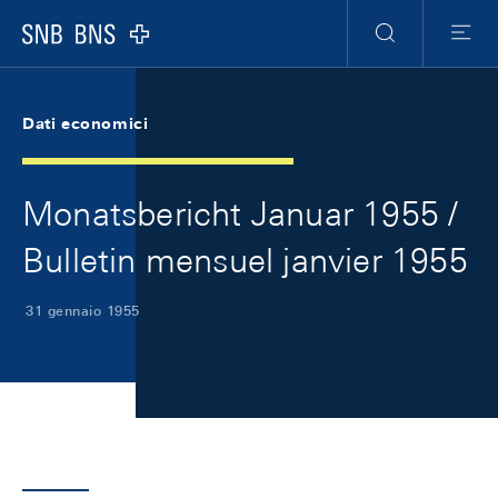
Skip Links Navigation
Header
Meta Navigation
Logo
Ricerca
Menu
Dati economici
Monatsbericht Januar 1955 /
Bulletin mensuel janvier 1955
31 gennaio 1955