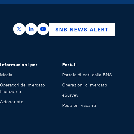
https://x.com/snb_bns
https://ch.linkedin.com/company/swiss-nation
https://www.youtube.com/@swissnation
SNB NEWS ALERT
Informazioni per
Portali
Media
Portale di dati della BNS
Operatori del mercato
Operazioni di mercato
finanziario
eSurvey
Azionariato
Posizioni vacanti