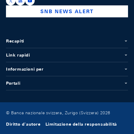
https://x.com/snb_bns
https://ch.linkedin.com/company/swiss-national-ba
https://www.youtube.com/@swissnationalbank
SNB NEWS ALERT
Recapiti
Link rapidi
Informazioni per
Portali
© Banca nazionale svizzera, Zurigo (Svizzera) 2026
Diritto d'autore
Limitazione della responsabilità