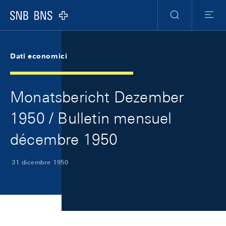
Skip Links Navigation
Header
Meta Navigation
Logo
Ricerca
Menu
Dati economici
Monatsbericht Dezember
1950 / Bulletin mensuel
décembre 1950
31 dicembre 1950