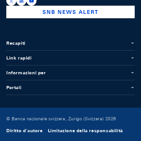
https://x.com/snb_bns
https://ch.linkedin.com/company/swiss-national-ba
https://www.youtube.com/@swissnationalbank
SNB NEWS ALERT
Recapiti
Link rapidi
Informazioni per
Portali
© Banca nazionale svizzera, Zurigo (Svizzera) 2026
Diritto d'autore
Limitazione della responsabilità