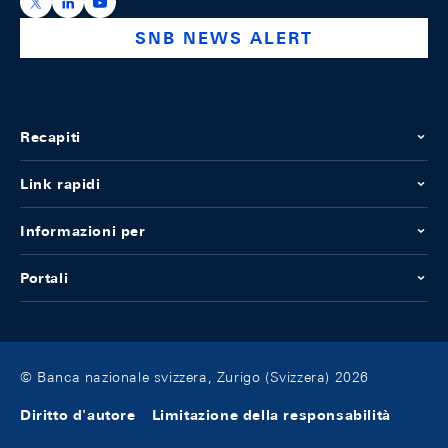
https://x.com/snb_bns
https://ch.linkedin.com/company/swiss-national-ba
https://www.youtube.com/@swissnationalbank
SNB NEWS ALERT
Recapiti
Link rapidi
Informazioni per
Portali
© Banca nazionale svizzera, Zurigo (Svizzera) 2026
Diritto d'autore
Limitazione della responsabilità