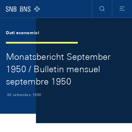
Skip Links Navigation
Header
Meta Navigation
Logo
Ricerca
Menu
Dati economici
Monatsbericht September
1950 / Bulletin mensuel
septembre 1950
30 settembre 1950