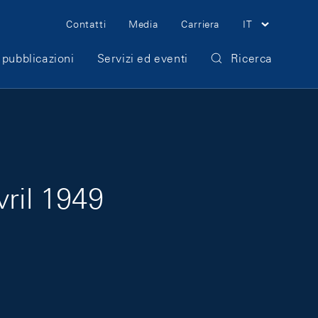
Meta Navigation
Contatti
Media
Carriera
IT
 pubblicazioni
Servizi ed eventi
Ricerca
vril 1949