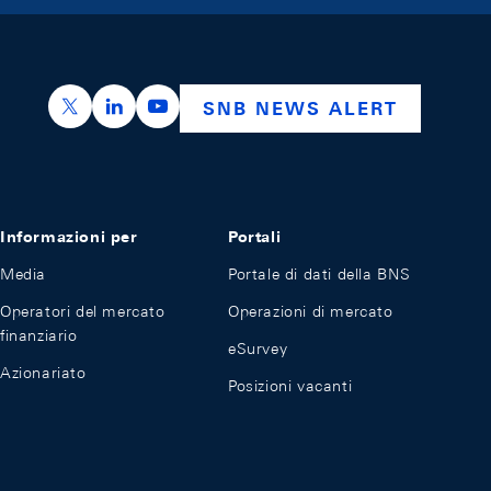
https://x.com/snb_bns
https://ch.linkedin.com/company/swiss-nation
https://www.youtube.com/@swissnation
SNB NEWS ALERT
Informazioni per
Portali
Media
Portale di dati della BNS
Operatori del mercato
Operazioni di mercato
finanziario
eSurvey
Azionariato
Posizioni vacanti