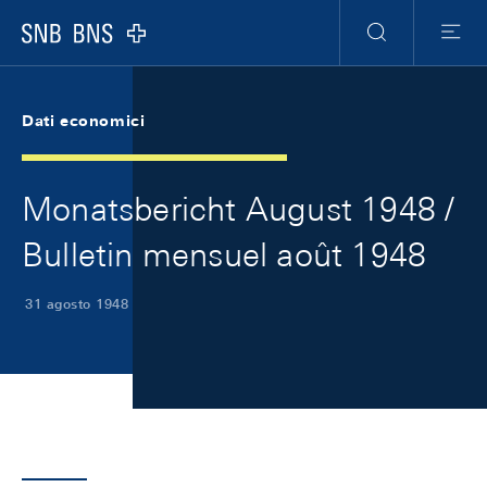
Skip Links Navigation
Header
Meta Navigation
Logo
Ricerca
Menu
Dati economici
Monatsbericht August 1948 /
Bulletin mensuel août 1948
31 agosto 1948