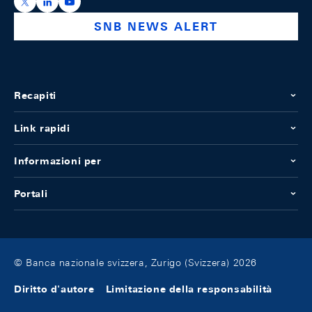
https://x.com/snb_bns
https://ch.linkedin.com/company/swiss-national-ba
https://www.youtube.com/@swissnationalbank
SNB NEWS ALERT
Recapiti
Link rapidi
Informazioni per
Portali
© Banca nazionale svizzera, Zurigo (Svizzera) 2026
Diritto d'autore
Limitazione della responsabilità