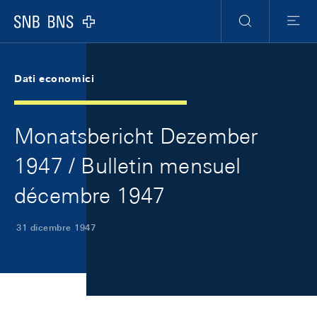
Skip Links Navigation
Header
Meta Navigation
Logo
Ricerca
Menu
Dati economici
Monatsbericht Dezember
1947 / Bulletin mensuel
décembre 1947
31 dicembre 1947