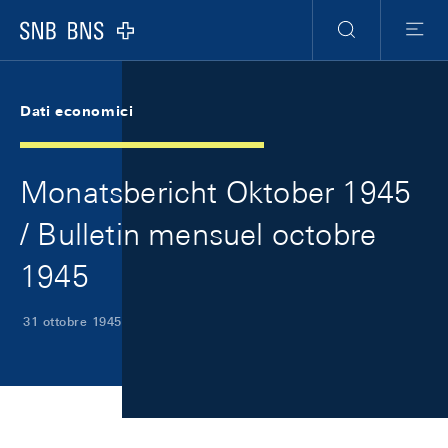
Skip Links Navigation
Header
Meta Navigation
Logo
Ricerca
Menu
Dati economici
Monatsbericht Oktober 1945
/ Bulletin mensuel octobre
1945
31 ottobre 1945