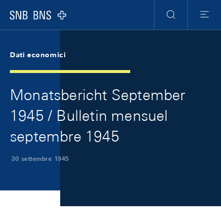
Skip Links Navigation
Header
Meta Navigation
Logo
Ricerca
Menu
Dati economici
Monatsbericht September
1945 / Bulletin mensuel
septembre 1945
30 settembre 1945