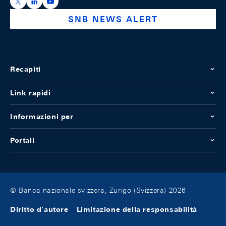
https://x.com/snb_bns
https://ch.linkedin.com/company/swiss-national-ba
https://www.youtube.com/@swissnationalbank
SNB NEWS ALERT
Recapiti
Link rapidi
Informazioni per
Portali
© Banca nazionale svizzera, Zurigo (Svizzera) 2026
Diritto d'autore
Limitazione della responsabilità