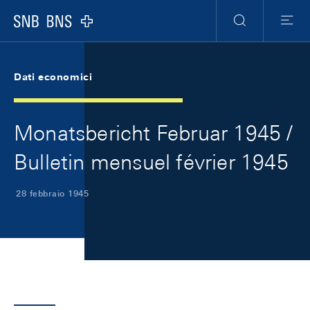
Skip Links Navigation
Header
Meta Navigation
Logo
Ricerca
Menu
Dati economici
Monatsbericht Februar 1945 /
Bulletin mensuel février 1945
28 febbraio 1945