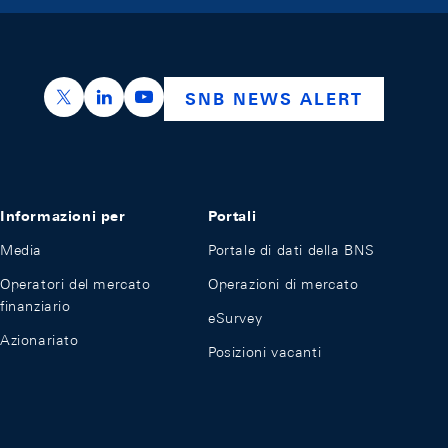
https://x.com/snb_bns
https://ch.linkedin.com/company/swiss-nation
https://www.youtube.com/@swissnation
SNB NEWS ALERT
Informazioni per
Portali
Media
Portale di dati della BNS
Operatori del mercato
Operazioni di mercato
finanziario
eSurvey
Azionariato
Posizioni vacanti