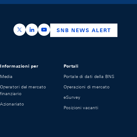
https://x.com/snb_bns
https://ch.linkedin.com/company/swiss-nation
https://www.youtube.com/@swissnation
SNB NEWS ALERT
Informazioni per
Portali
Media
Portale di dati della BNS
Operatori del mercato
Operazioni di mercato
finanziario
eSurvey
Azionariato
Posizioni vacanti