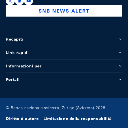
https://x.com/snb_bns
https://ch.linkedin.com/company/swiss-national-ba
https://www.youtube.com/@swissnationalbank
SNB NEWS ALERT
Recapiti
Link rapidi
Informazioni per
Portali
© Banca nazionale svizzera, Zurigo (Svizzera) 2026
Diritto d'autore
Limitazione della responsabilità