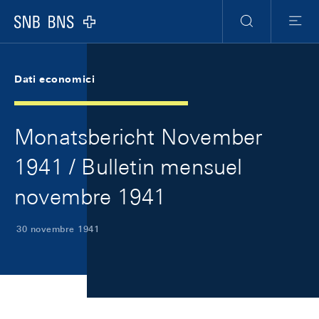
Skip Links Navigation
Header
Meta Navigation
Logo
Ricerca
Menu
Dati economici
Monatsbericht November
1941 / Bulletin mensuel
novembre 1941
30 novembre 1941