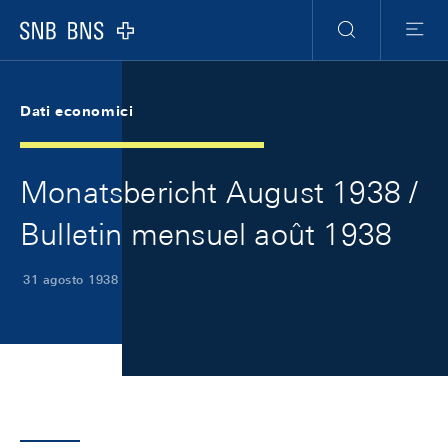
Skip Links Navigation
Header
Meta Navigation
Logo
Ricerca
Menu
Dati economici
Monatsbericht August 1938 /
Bulletin mensuel août 1938
31 agosto 1938