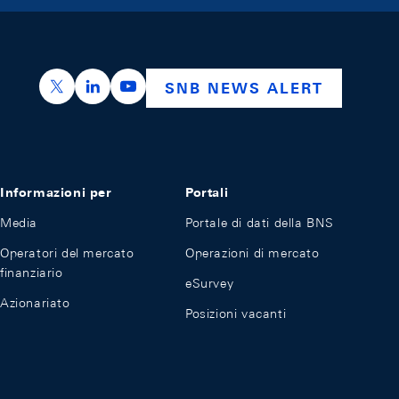
https://x.com/snb_bns
https://ch.linkedin.com/company/swiss-nation
https://www.youtube.com/@swissnation
SNB NEWS ALERT
Informazioni per
Portali
Media
Portale di dati della BNS
Operatori del mercato
Operazioni di mercato
finanziario
eSurvey
Azionariato
Posizioni vacanti