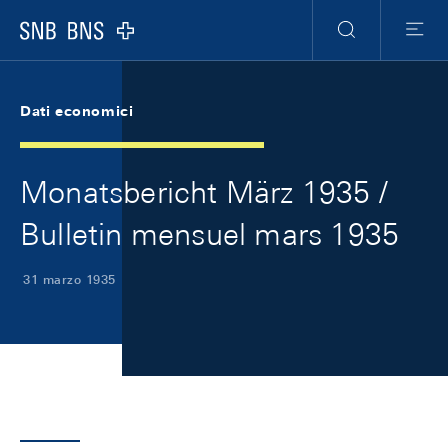
Skip Links Navigation
Header
Meta Navigation
Logo
Ricerca
Menu
Dati economici
Monatsbericht März 1935 /
Bulletin mensuel mars 1935
31 marzo 1935