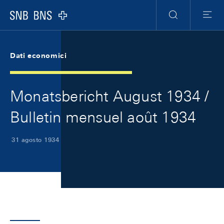
Skip Links Navigation
Header
Meta Navigation
Logo
Ricerca
Menu
Dati economici
Monatsbericht August 1934 /
Bulletin mensuel août 1934
31 agosto 1934